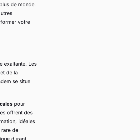
r plus de monde,
autres
sformer votre
e exaltante. Les
et de la
ndem se situe
ocales
pour
es offrent des
mation, idéales
 rare de
ique durant