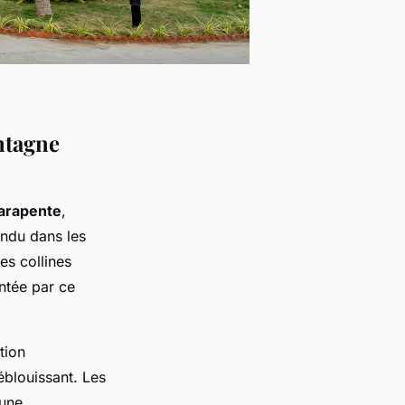
ntagne
parapente
,
endu dans les
es collines
ntée par ce
tion
éblouissant. Les
 une