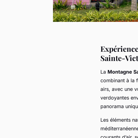
Expérience
Sainte-Vic
La
Montagne Sa
combinant à la 
airs, avec une v
verdoyantes env
panorama unique
Les éléments nat
méditerranéenne,
courants d’air, 