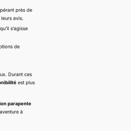
opérant près de
 leurs avis.
u’il s’agisse
ptions de
aux. Durant ces
nibilité
est plus
ion parapente
’aventure à