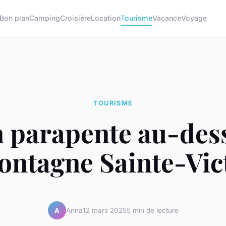
Bon plan
Camping
Croisière
Location
Tourisme
Vacance
Voyage
TOURISME
n parapente au-des
ontagne Sainte-Vic
Anna
12 mars 2025
5 min de lecture
A