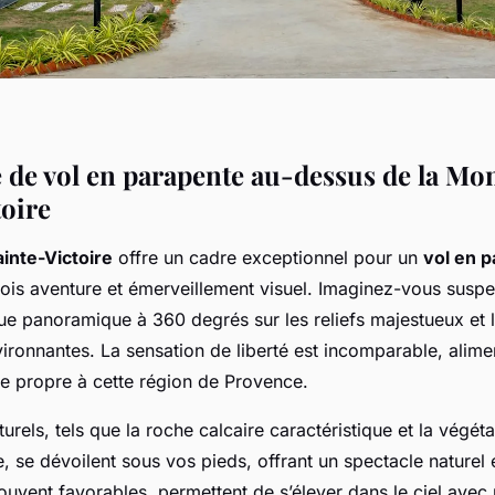
 de vol en parapente au-dessus de la Mo
toire
inte-Victoire
offre un cadre exceptionnel pour un
vol en 
fois aventure et émerveillement visuel. Imaginez-vous susp
ue panoramique à 360 degrés sur les reliefs majestueux et l
ironnantes. La sensation de liberté est incomparable, alime
 propre à cette région de Provence.
urels, tels que la roche calcaire caractéristique et la végéta
 se dévoilent sous vos pieds, offrant un spectacle naturel 
souvent favorables, permettent de s’élever dans le ciel avec