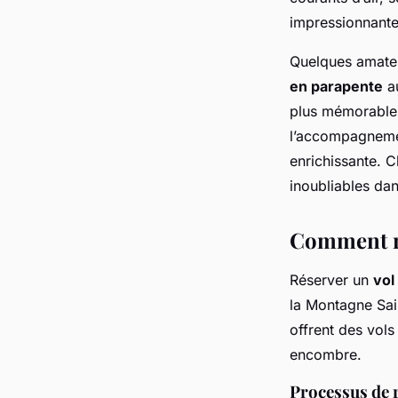
impressionnante 
Quelques amateu
en parapente
au
plus mémorables
l’accompagnemen
enrichissante. C
inoubliables dan
Comment ré
Réserver un
vol
la Montagne Sain
offrent des vols
encombre.
Processus de 