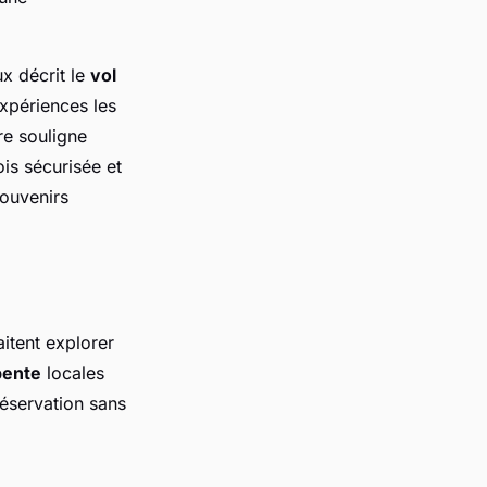
x décrit le
vol
xpériences les
re souligne
is sécurisée et
souvenirs
itent explorer
pente
locales
réservation sans