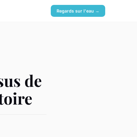
Regards sur l'eau →
sus de
toire